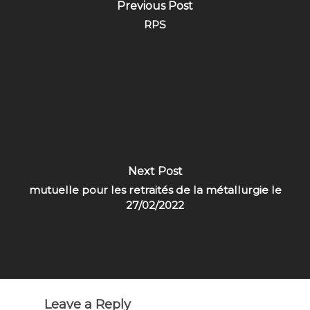
Previous Post
RPS
Next Post
A propos
mutuelle pour les retraités de la métallurgie le
27/02/2022
Thematique
HISTOIRE DE LA CFTC
employer/employ
QUELQUES DATES
Actualitée
les différents dispositi
congés pour les enfan
documents à
META ,vivez l’actualité
Leave a Reply