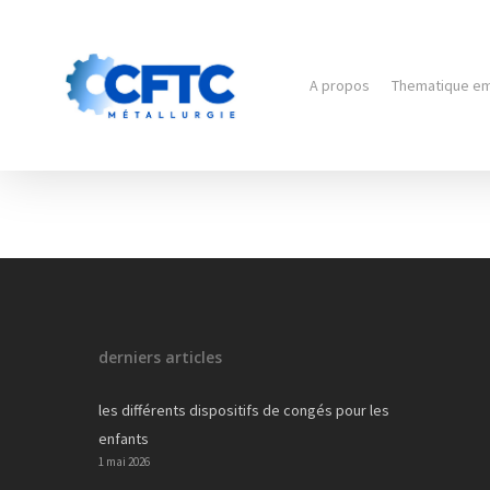
A propos
Thematique e
Hit enter to search or ESC to close
derniers articles
les différents dispositifs de congés pour les
enfants
1 mai 2026